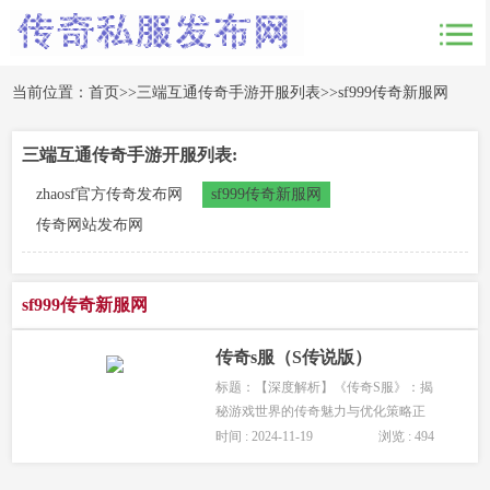
当前位置：
首页
>>
三端互通传奇手游开服列表
>>
sf999传奇新服网
三端互通传奇手游开服列表:
zhaosf官方传奇发布网
sf999传奇新服网
传奇网站发布网
sf999传奇新服网
传奇s服（S传说版）
标题：【深度解析】《传奇S服》：揭
秘游戏世界的传奇魅力与优化策略正
文：一、引言在众多网络游戏之中，
时间 : 2024-11-19
浏览 : 494
《传奇S服》以其独特的魅力和丰富的
游戏体验，吸引了无数玩家。本文···