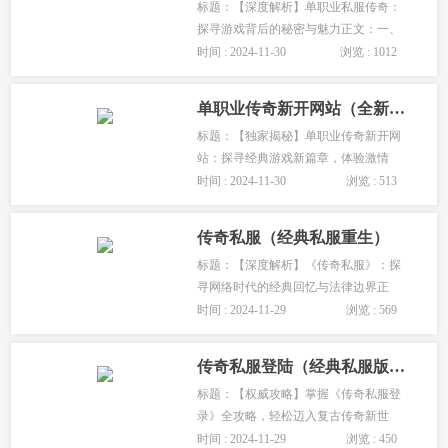
标题：【深度解析】单职业私服传奇：
探寻游戏背后的秘密与魅力正文：一、
引言在众多游戏类型中，单职业私服传
时间 : 2024-11-30
浏览 : 1012
奇以其独特的魅力，吸引了无数玩家的
目光。这款游戏不仅继承了···
单职业传奇新开网站（全新开启单职业传奇平台）
标题：【独家揭秘】单职业传奇新开网
站：探寻经典游戏新篇章，体验激情
nostalgia 之旅！正文：在如今这个游戏
时间 : 2024-11-30
浏览 : 513
市场日益繁荣的时代，单职业传奇这款
经典游戏依然拥有着无数忠···
传奇私服（经典私服重生）
标题：【深度解析】《传奇私服》：探
寻网络时代的经典回忆与法律边界正
文：在互联网的浩瀚星海中，有一款游
时间 : 2024-11-29
浏览 : 569
戏以其独特的魅力，成为了无数玩家心
中的经典——它就是《传奇》···
传奇私服登陆（经典私服版登录）
标题：【权威攻略】掌握《传奇私服登
录》全攻略，轻松迈入复古传奇新世
界！正文：在数字化时代的浪潮中，复
时间 : 2024-11-29
浏览 : 450