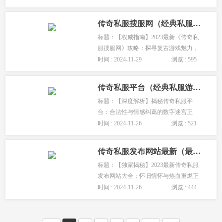
古游戏以其独特的魅力，重新点燃了无
数玩家的热情。而《传奇私服···
传奇私服搜服网（经典私服搜索平台）
标题：【权威指南】2023最新《传奇私
服搜服网》攻略：探寻复古游戏魅力，
重温青春回忆正文：在数字时代的浪潮
时间 : 2024-11-29
浏览 : 595
中，复古游戏以其独特的魅力，吸引了
无数玩家的目光。而《传奇···
传奇私服平台（经典私服游戏平台）
标题：【深度解析】揭秘传奇私服平
台：合法性与情感纠葛的数字迷宫正
文：一、引言在数字时代的浪潮中，传
时间 : 2024-11-26
浏览 : 521
奇私服平台如同一片神秘的数字迷宫，
既吸引着无数玩家探索，又引发···
传奇私服发布网站最新（最新传奇私服官方网站发布）
标题：【独家揭秘】2023最新传奇私服
发布网站大全：怀旧情怀与热血重燃正
文：一、引言随着互联网的快速发展，
时间 : 2024-11-26
浏览 : 444
网络游戏成为了人们休闲娱乐的重要方
式之一。作为国内经典网络···