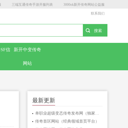
服
三端互通传奇手游开服列表
3000ok新开传奇网站公益服
联系我们
SF信
新开中变传奇
网站
最新更新
单职业超级变态传奇发布网（独家定制单职业极致变态传奇官网首发热力开启）
传奇首区网站（经典领域首页平台）