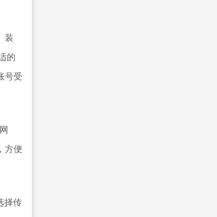
、装
适的
账号受
的网
，方便
选择传