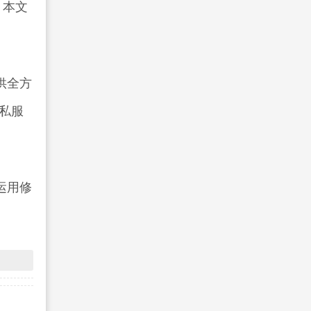
，本文
供全方
奇私服
运用修